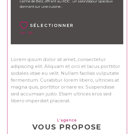
calme de Belz, offrant au RDC : un salon/séjour spacieux
donnant sur une cuisine...
SÉLECTIONNER
Réf : 1181
Lorem ipsum dolor sit amet, consectetur
adipiscing elit. Aliquam et orci et lacus porttitor
sodales vitae eu velit. Nullam facilisis vulputate
fermentum. Curabitur lorem libero, ultricies at
magna quis, porttitor ornare ex. Suspendisse
sed accumsan justo. Etiam ultrices eros sed
libero imperdiet placerat.
L'agence
VOUS PROPOSE