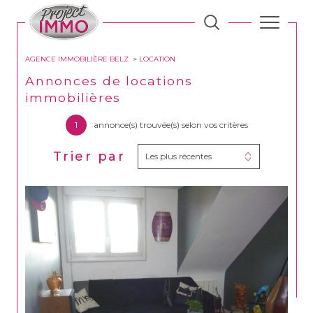
AGENCE IMMOBILIÈRE BELZ
LOCATION
Annonces de locations
immobilières
1
annonce(s) trouvée(s) selon vos critères
Trier par
Les plus récentes