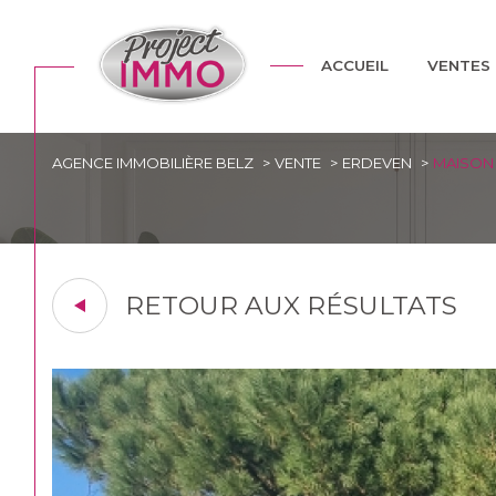
toutes nos annonces
mais
ACCUEIL
VENTES
AGENCE IMMOBILIÈRE BELZ
VENTE
ERDEVEN
MAISON 
Acheter
Lo
de l'ancien
1
TYPE DE BIEN
de l'ancien
à l'a
RETOUR AUX RÉSULTATS
Maison de village
56410 - 