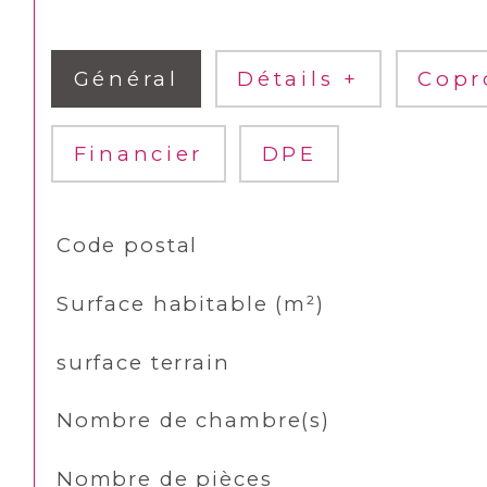
Général
Détails +
Copr
Financier
DPE
TRAD_SIROCCO_Caracteristique
Valeurs
Code postal
Surface habitable (m²)
surface terrain
Nombre de chambre(s)
Nombre de pièces