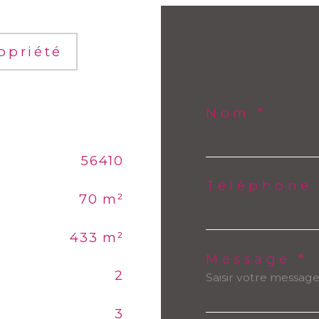
opriété
Nom *
56410
Téléphone
70 m²
433 m²
Message *
2
3