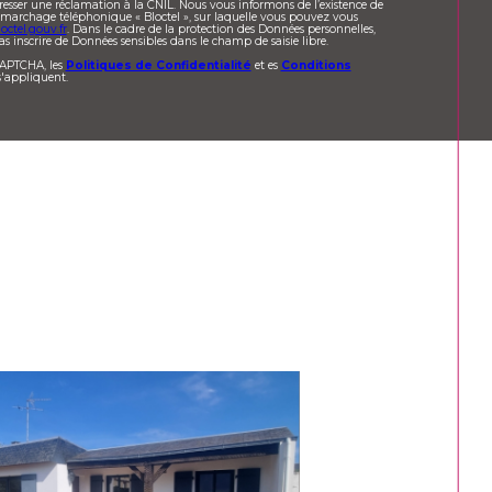
resser une réclamation à la CNIL. Nous vous informons de l’existence de
démarchage téléphonique « Bloctel », sur laquelle vous pouvez vous
octel.gouv.fr
. Dans le cadre de la protection des Données personnelles,
s inscrire de Données sensibles dans le champ de saisie libre.
eCAPTCHA, les
Politiques de Confidentialité
et es
Conditions
'appliquent.