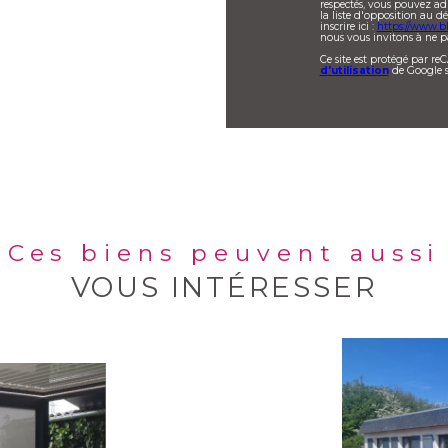
respectés, vous pouvez ad
la liste d'opposition au 
inscrire ici :
https://www.bl
nous vous invitons à ne pa
Ce site est protégé par r
d'utilisation
de Google s
Ces biens peuvent aussi
VOUS INTÉRESSER