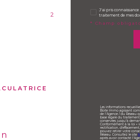
J'ai pris connaissance 
2
traitement de mes don
* Champ obligat
LCULATRICE
Les informations recueilli
Boite Immo agissant comme
de l'Agence / du Réseau q
base légale du traitement 
conservées jusqu'à demand
Conformément à la loi « in
rectification, d’effacement
pouvez retirer votre con
en
Réseau. Consultez le site
h
après avoir contacté l'Age