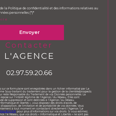
de la Politique de confidentialité et des informations relatives au
nées personnelles (*)*
oire
Envoyer
contacter
L'AGENCE
02.97.59.20.66
es sur ce formulaire sont enregistrées dans un fichier informatisé par La
 Sous-traitant du traitement pour la gestion de la clientèle/prospects
ui reste Responsable du Traitement de vos Données personnelles. La
repose sur l'intérêt légitime de l'Agence / du Réseau. Elles sont
e de suppression et sont destinées à l'Agence / au Réseau.
formatique et libertés », vous disposez des droits d’accès, de
, d’opposition, de limitation et de portabilité de vos données. Vous
sentement à tout moment en contactant directement l’Agence / Le
ttps://cnil.fr/fr
pour plus d’informations sur vos droits. Si vous estimez,
nce / le Réseau, que vos droits « Informatique et Libertés » ne sont pas