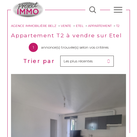
AGENCE IMMOBILIÈRE BELZ
VENTE
ETEL
APPARTEMENT
T2
Appartement T2 à vendre sur Etel
1
annonce(s) trouvée(s) selon vos critères
Trier par
Les plus récentes