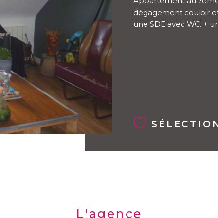
Appartement au 2ème 
dégagement couloir et 
une SDE avec WC. + un 
SÉLECTIO
L'agence