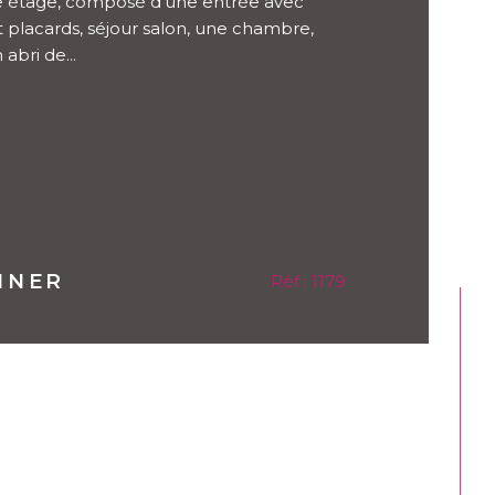
étage, composé d'une entrée avec
CONTACT
placards, séjour salon, une chambre,
abri de...
NNER
Réf : 1179