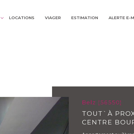
ons
appartements
terrains
LOCATIONS
VIAGER
ESTIMATION
ALERTE E-M
Voir les
1
annonces
uer
Estimer
année
1
LOCALISATION
LOYER
nnée
Belz (56550)
TOUT`À PROX
CENTRE BOU