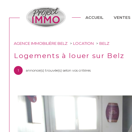
toutes nos annonces
mais
ACCUEIL
VENTES
AGENCE IMMOBILIÈRE BELZ
LOCATION
BELZ
Lo
Acheter
à l'
Logements à louer sur Belz
TYPE DE BIEN
1
annonce(s) trouvée(s) selon vos critères
de l'ancien
à l'a
56550 - Belz